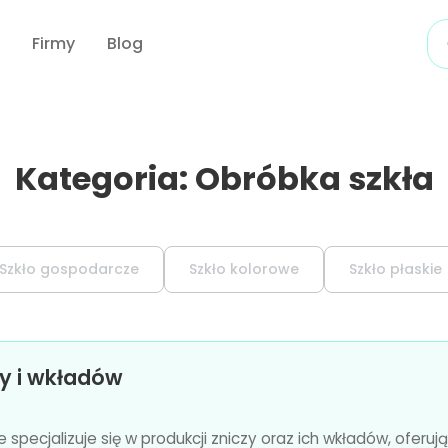
Firmy
Blog
Kategoria: Obróbka szkła
Szkło gospodarcze
Szkło kolorowe
Szkło płaskie
y i wkładów
e specjalizuje się w produkcji zniczy oraz ich wkładów, of