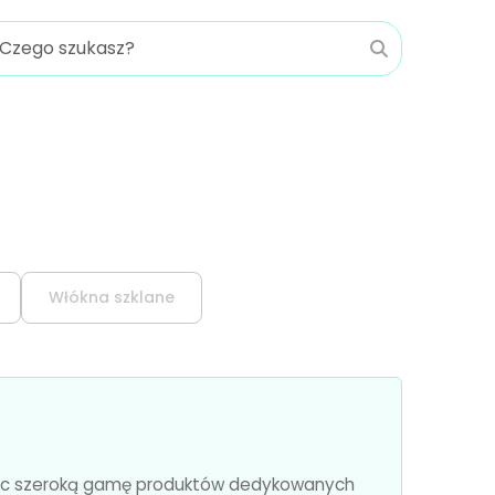
Włókna szklane
erując szeroką gamę produktów dedykowanych