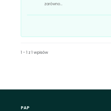
zarówno...
1 - 1 z 1 wpisów
PAP