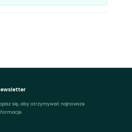
ewsletter
apisz się, aby otrzymywać najnowsze
nformacje.