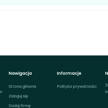
Nawigacja
Informacje
N
Z
Strona główna
Polityka prywatności
 w
i
Zaloguj się
Dodaj firmę