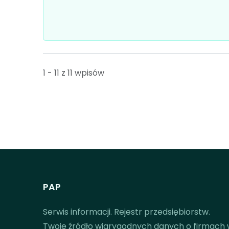
1 - 11 z 11 wpisów
PAP
Serwis informacji. Rejestr przedsiębiorstw.
Twoje źródło wiarygodnych danych o firmach