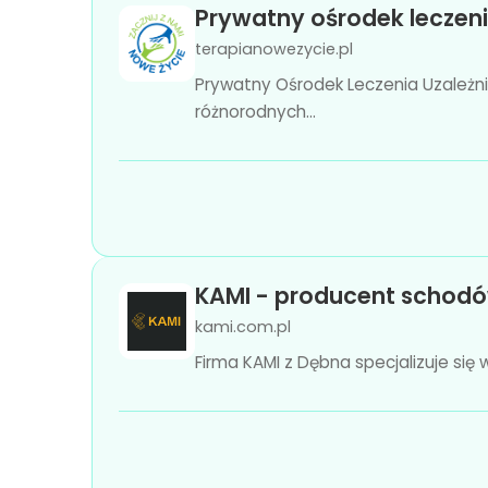
Prywatny ośrodek leczeni
terapianowezycie.pl
Prywatny Ośrodek Leczenia Uzależn
różnorodnych...
KAMI - producent schod
kami.com.pl
Firma KAMI z Dębna specjalizuje się