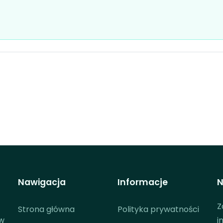
Nawigacja
Informacje
N
Z
Strona główna
Polityka prywatności
 w
i