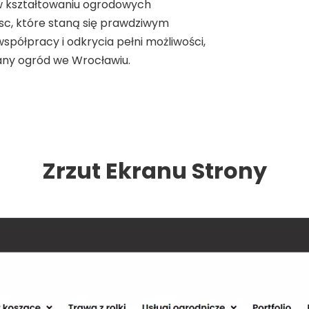
i w kształtowaniu ogrodowych
jsc, które staną się prawdziwym
półpracy i odkrycia pełni możliwości,
any ogród we Wrocławiu.
Zrzut Ekranu Strony