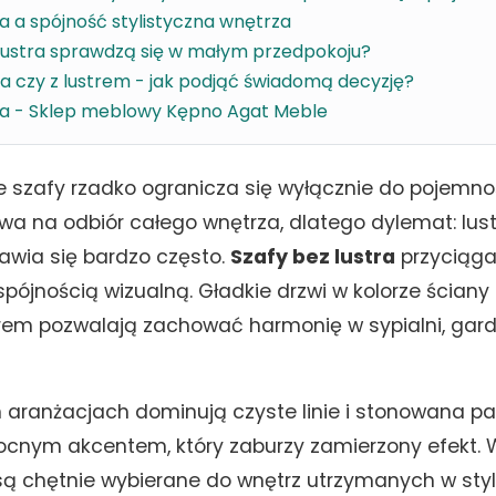
ra a spójność stylistyczna wnętrza
 lustra sprawdzą się w małym przedpokoju?
ra czy z lustrem - jak podjąć świadomą decyzję?
tra - Sklep meblowy Kępno Agat Meble
 szafy rzadko ogranicza się wyłącznie do pojemności
wa na odbiór całego wnętrza, dlatego dylemat: lustr
jawia się bardzo często.
Szafy bez lustra
przyciąg
spójnością wizualną. Gładkie drzwi w kolorze ścian
rem pozwalają zachować harmonię w sypialni, gard
ranżacjach dominują czyste linie i stonowana pal
cnym akcentem, który zaburzy zamierzony efekt. 
ą chętnie wybierane do wnętrz utrzymanych w styl