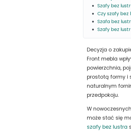
Szafy bez lust
Czy szafy bez
Szafa bez lust
Szafy bez lus
Decyzja o zakupie
Front mebla wpły
powierzchnia, po
prostotą formy i 
naturalnym forni
przedpokoju.
W nowoczesnych a
może stać się mo
szafy bez lustra
s