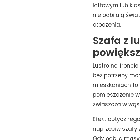
loftowym lub kla
nie odbijają świ
otoczenia.
Szafa z 
powiększ
Lustro na fronci
bez potrzeby mon
mieszkaniach to 
pomieszczenie wy
zwłaszcza w wąsk
Efekt optycznego
naprzeciw szafy z
Gdy odbija masy