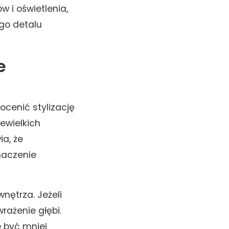
 i oświetlenia,
ego detalu
e
ocenić stylizację
ewielkich
a, że
naczenie
nętrza. Jeżeli
rażenie głębi.
 być mniej