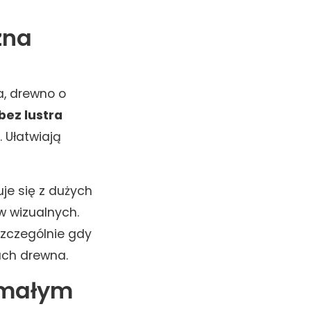
zna
a, drewno o
bez lustra
 Ułatwiają
je się z dużych
w wizualnych.
szczególnie gdy
ach drewna.
w małym