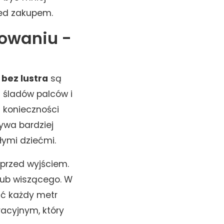
zed zakupem.
owaniu -
 bez lustra
są
j śladów palców i
 konieczności
ywa bardziej
ymi dziećmi.
 przed wyjściem.
lub wiszącego. W
ać każdy metr
acyjnym, który