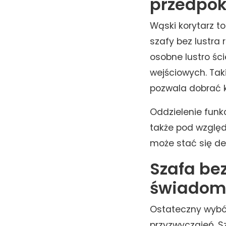
przedpok
Wąski korytarz t
szafy bez lustra
osobne lustro śc
wejściowych. Tak
pozwala dobrać ks
Oddzielenie funk
także pod względ
może stać się d
Szafa bez
świadom
Ostateczny wybór
przyzwyczajeń. Sz