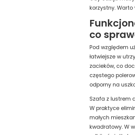
korzystny. Warto
Funkcjon
co sprawd
Pod względem uż
łatwiejsze w utr
zacieków, co doc
częstego polerow
odporny na uszk
Szafa z lustrem 
W praktyce elimi
małych mieszkan
kwadratowy. W wi