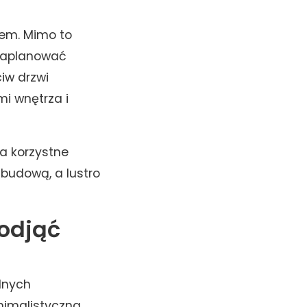
rem. Mimo to
 zaplanować
iw drzwi
mi wnętrza i
wa korzystne
budową, a lustro
podjąć
lnych
inimalistyczna