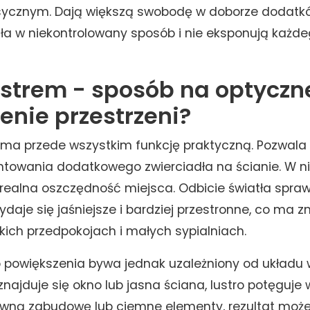
sycznym. Dają większą swobodę w doborze dodatków
atła w niekontrolowany sposób i nie eksponują każd
lustrem - sposób na optyczn
enie przestrzeni?
e ma przede wszystkim funkcję praktyczną. Pozwala 
towania dodatkowego zwierciadła na ścianie. W ni
realna oszczędność miejsca. Odbicie światła sprawi
daje się jaśniejsze i bardziej przestronne, co ma z
ich przedpokojach i małych sypialniach.
 powiększenia bywa jednak uzależniony od układu w
najduje się okno lub jasna ściana, lustro potęguje w
wną zabudowę lub ciemne elementy, rezultat może