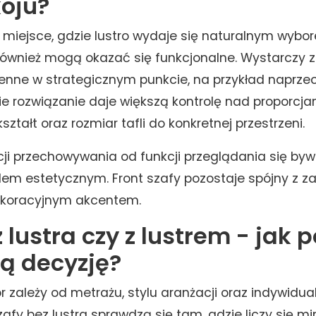
oju?
o miejsce, gdzie lustro wydaje się naturalnym wybo
 również mogą okazać się funkcjonalne. Wystarczy
ienne w strategicznym punkcie, na przykład naprzec
ie rozwiązanie daje większą kontrolę nad proporcja
ztałt oraz rozmiar tafli do konkretnej przestrzeni.
cji przechowywania od funkcji przeglądania się by
em estetycznym. Front szafy pozostaje spójny z za
ekoracyjnym akcentem.
 lustra czy z lustrem - jak 
ą decyzję?
 zależy od metrażu, stylu aranżacji oraz indywidua
afy bez lustra sprawdzą się tam, gdzie liczy się m