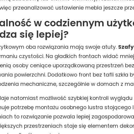
 więc przeanalizować ustawienie mebla jeszcze pr
alność w codziennym użytk
za się lepiej?
ytkowym oba rozwiązania mają swoje atuty.
Szafy
zymaniu czystości. Na gładkich frontach widać mnie
enią osoby ceniące uporządkowaną przestrzeń bez
ania powierzchni. Dodatkowo front bez tafli szkła b
odzenia mechaniczne, szczególnie w domach z mał
daje natomiast możliwość szybkiej kontroli wyglądu
nuje potrzebę montażu osobnego lustra stojącego 
iach to rozwiązanie pozwala lepiej zagospodarow
ększych przestrzeniach staje się elementem dekor