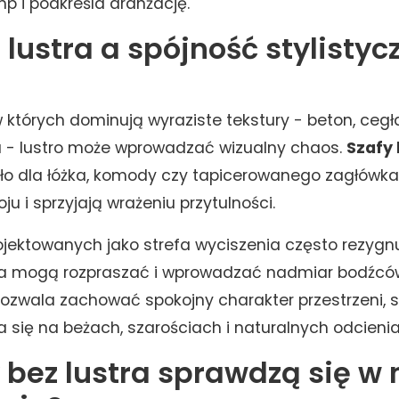
mp i podkreśla aranżację.
 lustra a spójność stylistyc
 których dominują wyraziste tekstury - beton, cegł
u - lustro może wprowadzać wizualny chaos.
Szafy 
 tło dla łóżka, komody czy tapicerowanego zagłówka.
u i sprzyjają wrażeniu przytulności.
ojektowanych jako strefa wyciszenia często rezygnu
icia mogą rozpraszać i wprowadzać nadmiar bodźcó
 pozwala zachować spokojny charakter przestrzeni, 
ra się na beżach, szarościach i naturalnych odcieni
y bez lustra sprawdzą się 