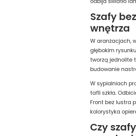
odbija światło la
Szafy bez
wnętrza
W aranżacjach, w
głębokim rysunk
tworzą jednolite
budowanie nastroj
W sypialniach pr
tafli szkła. Odb
Front bez lustra
kolorystyka opie
Czy szaf