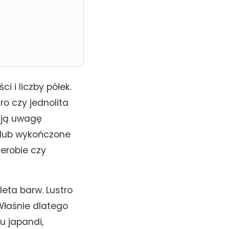
 i liczby półek.
o czy jednolita
ają uwagę
y lub wykończone
erobie czy
eta barw. Lustro
Właśnie dlatego
u japandi,