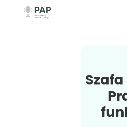
Szafa 
Pr
fun